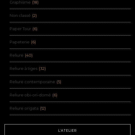
Graphisme
(18)
Non classé
(2)
Paper Tour
(6)
Papeterie
(6)
Reliure
(40)
Reliure à tiges
(32)
Reliure contemporaine
(5)
Reliure obi-ori-domé
(6)
Reliure origata
(12)
L’ATELIER