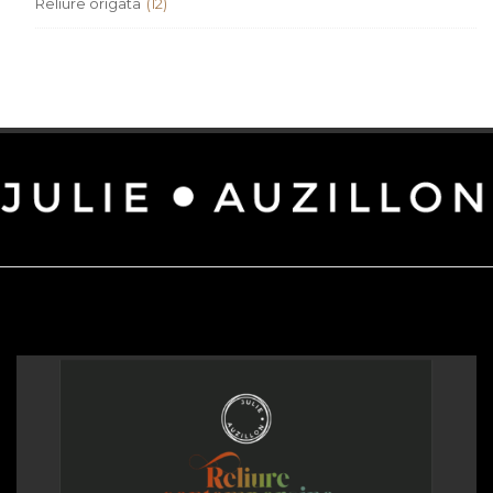
Reliure origata
(12)