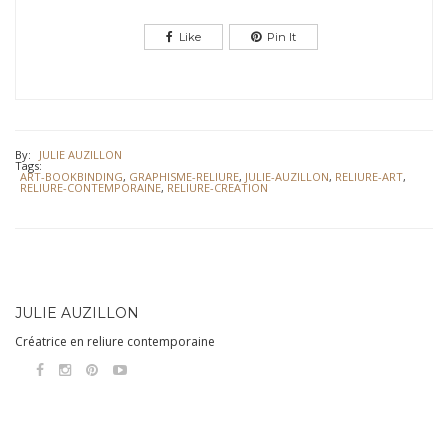
Like
Pin It
By:
JULIE AUZILLON
Tags:
ART-BOOKBINDING
,
GRAPHISME-RELIURE
,
JULIE-AUZILLON
,
RELIURE-ART
,
RELIURE-CONTEMPORAINE
,
RELIURE-CREATION
JULIE AUZILLON
Créatrice en reliure contemporaine