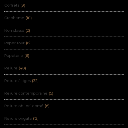
Coffrets
(9)
Graphisme
(18)
Non classé
(2)
Paper Tour
(6)
Papeterie
(6)
Reliure
(40)
Reliure à tiges
(32)
Reliure contemporaine
(5)
Reliure obi-ori-domé
(6)
Reliure origata
(12)