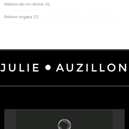
Reliure obi-ori-domé
(6)
Reliure origata
(12)