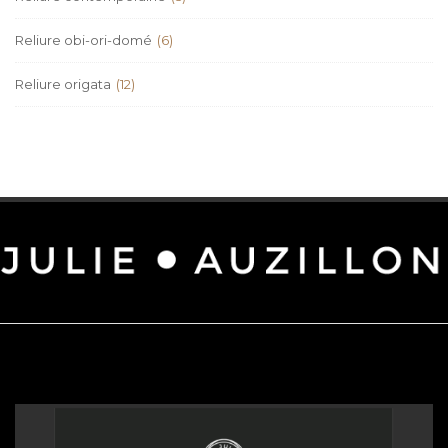
Reliure obi-ori-domé
(6)
Reliure origata
(12)