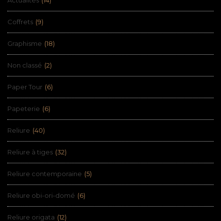
Coffrets
(9)
Graphisme
(18)
Non classé
(2)
Paper Tour
(6)
Papeterie
(6)
Reliure
(40)
Reliure à tiges
(32)
Reliure contemporaine
(5)
Reliure obi-ori-domé
(6)
Reliure origata
(12)