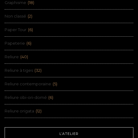
Graphisme
(18)
Non classé
(2)
Paper Tour
(6)
Papeterie
(6)
Reliure
(40)
Reliure à tiges
(32)
Reliure contemporaine
(5)
Reliure obi-ori-domé
(6)
Reliure origata
(12)
L’ATELIER