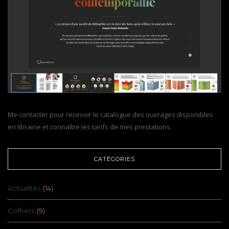
Me contacter pour recevoir le catalogue des ouvrages disponibles
en librairie et connaître les tarifs de mes prestations.
CATÉGORIES
Actualités
(14)
Coffrets
(9)