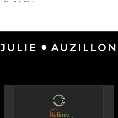
Reliure origata
(12)