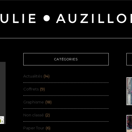
CATÉGORIES
Actualités
(14)
Coffrets
(9)
Graphisme
(18)
Non classé
(2)
Paper Tour
(6)