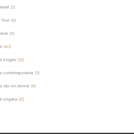
lassé
(2)
 Tour
(6)
erie
(6)
re
(40)
e à tiges
(32)
re contemporaine
(5)
re obi-ori-domé
(6)
e origata
(12)