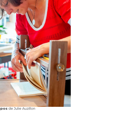
opos
de Julie Auzillon