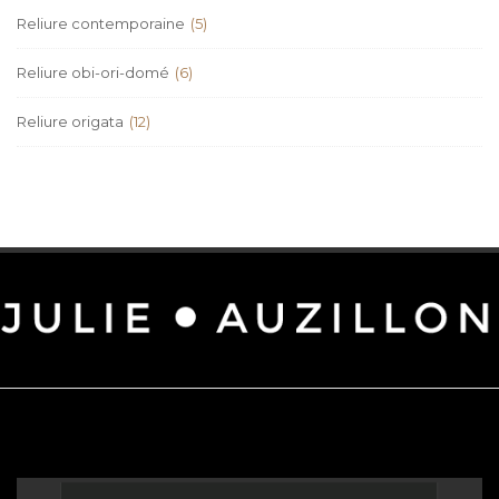
Reliure contemporaine
(5)
Reliure obi-ori-domé
(6)
Reliure origata
(12)