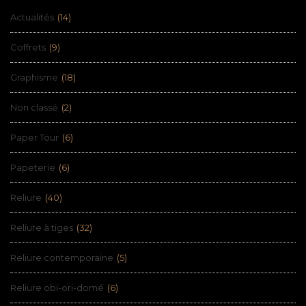
Actualités
(14)
Coffrets
(9)
Graphisme
(18)
Non classé
(2)
Paper Tour
(6)
Papeterie
(6)
Reliure
(40)
Reliure à tiges
(32)
Reliure contemporaine
(5)
Reliure obi-ori-domé
(6)