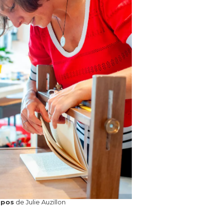
opos
de Julie Auzillon