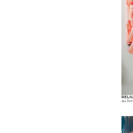
RELI
au liv