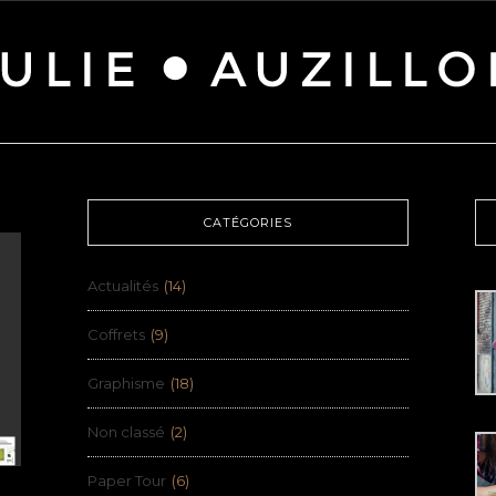
CATÉGORIES
Actualités
(14)
Coffrets
(9)
Graphisme
(18)
Non classé
(2)
Paper Tour
(6)