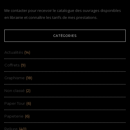
Me contacter pour recevoir le catalogue des ouvrages disponibles
en librairie et connaître les tarifs de mes prestations.
CATÉGORIES
Actualités
(14)
Coffrets
(9)
Graphisme
(18)
Non classé
(2)
Paper Tour
(6)
Papeterie
(6)
Reliure
(40)