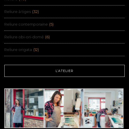
Reliure à tiges
(32)
Reliure contemporaine
(5)
Reliure obi-ori-domé
(6)
Reliure origata
(12)
L’ATELIER