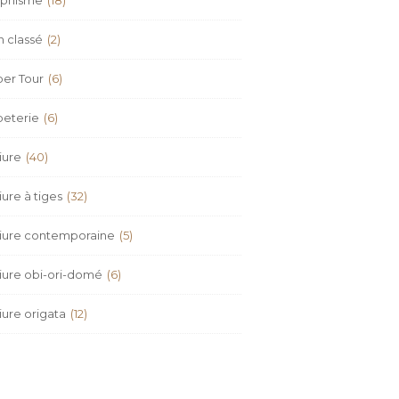
 classé
(2)
er Tour
(6)
peterie
(6)
iure
(40)
iure à tiges
(32)
iure contemporaine
(5)
iure obi-ori-domé
(6)
iure origata
(12)