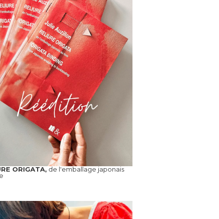
URE ORIGATA,
de l'emballage japonais
re