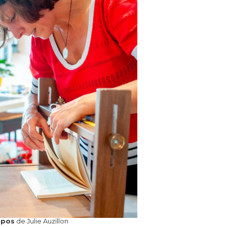
opos
de Julie Auzillon