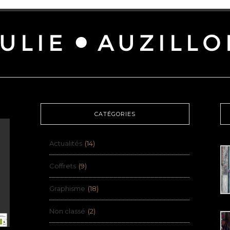
CATÉGORIES
Actualités
(14)
Coffrets
(9)
Graphisme
(18)
Non classé
(2)