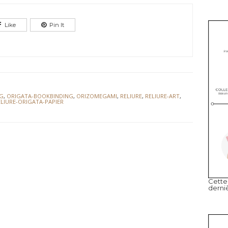
Like
Pin It
NG
,
ORIGATA-BOOKBINDING
,
ORIZOMEGAMI
,
RELIURE
,
RELIURE-ART
,
ELIURE-ORIGATA-PAPIER
Cette 
derni