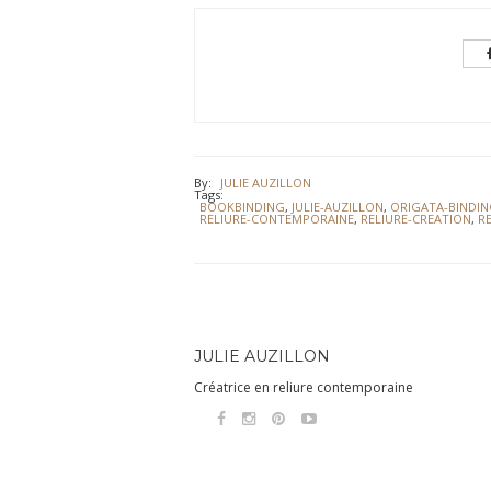
By:
JULIE AUZILLON
Tags:
BOOKBINDING
,
JULIE-AUZILLON
,
ORIGATA-BINDI
RELIURE-CONTEMPORAINE
,
RELIURE-CREATION
,
R
JULIE AUZILLON
Créatrice en reliure contemporaine