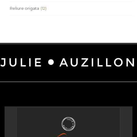
Reliure origata
(12)