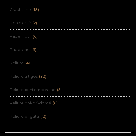
Graphisme
(18)
Non classé
(2)
Paper Tour
(6)
Papeterie
(6)
Reliure
(40)
Reliure à tiges
(32)
Reliure contemporaine
(5)
Reliure obi-ori-domé
(6)
Reliure origata
(12)