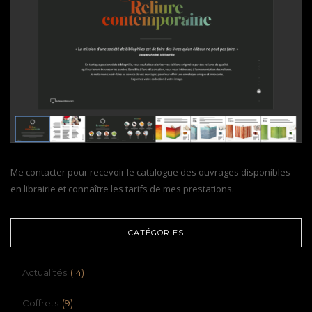
Me contacter pour recevoir le catalogue des ouvrages disponibles
en librairie et connaître les tarifs de mes prestations.
CATÉGORIES
Actualités
(14)
Coffrets
(9)