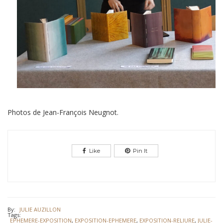
Photos de Jean-François Neugnot.
Like
Pin It
By:
JULIE AUZILLON
Tags:
EPHEMERE-EXPOSITION
,
EXPOSITION-EPHEMERE
,
EXPOSITION-RELIURE
,
JULIE-