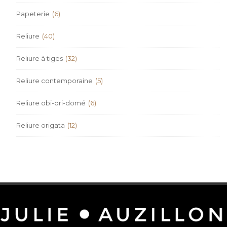
Papeterie
(6)
Reliure
(40)
Reliure à tiges
(32)
Reliure contemporaine
(5)
Reliure obi-ori-domé
(6)
Reliure origata
(12)