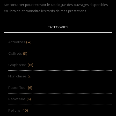
Me contacter pour recevoir le catalogue des ouvrages disponibles
en librairie et connaître les tarifs de mes prestations.
CATÉGORIES
Actualités
(14)
Coffrets
(9)
Graphisme
(18)
Non classé
(2)
Paper Tour
(6)
Papeterie
(6)
Reliure
(40)