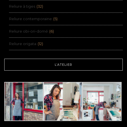
Reliure à tiges
(32)
Reliure contemporaine
(5)
Reliure obi-ori-domé
(6)
Reliure origata
(12)
L’ATELIER