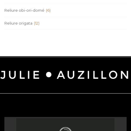
Reliure obi-ori-domé
(6)
Reliure origata
(12)