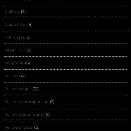
Coffrets
(9)
Graphisme
(18)
Non classé
(2)
Paper Tour
(6)
Papeterie
(6)
Reliure
(40)
Reliure à tiges
(32)
Reliure contemporaine
(5)
Reliure obi-ori-domé
(6)
Reliure origata
(12)