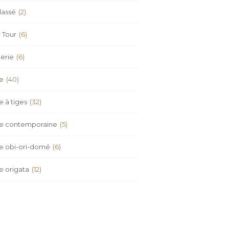
lassé
(2)
 Tour
(6)
erie
(6)
re
(40)
e à tiges
(32)
re contemporaine
(5)
re obi-ori-domé
(6)
e origata
(12)