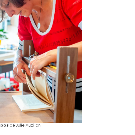
opos
de Julie Auzillon