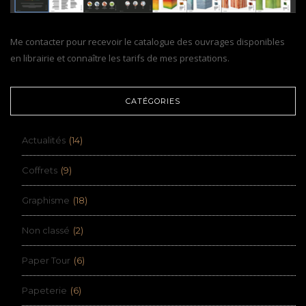
Me contacter pour recevoir le catalogue des ouvrages disponibles
en librairie et connaître les tarifs de mes prestations.
CATÉGORIES
Actualités
(14)
Coffrets
(9)
Graphisme
(18)
Non classé
(2)
Paper Tour
(6)
Papeterie
(6)