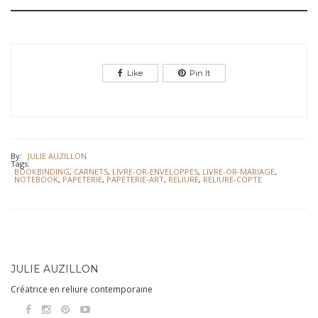
Like
Pin It
By:
JULIE AUZILLON
Tags:
BOOKBINDING
,
CARNETS
,
LIVRE-OR-ENVELOPPES
,
LIVRE-OR-MARIAGE
,
NOTEBOOK
,
PAPETERIE
,
PAPETERIE-ART
,
RELIURE
,
RELIURE-COPTE
JULIE AUZILLON
Créatrice en reliure contemporaine