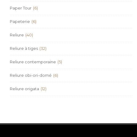
Paper Tour
(6)
Papeterie
(6)
Reliure
(40)
Reliure à tiges
(32)
Reliure contemporaine
(5)
Reliure obi-ori-domé
(6)
Reliure origata
(12)