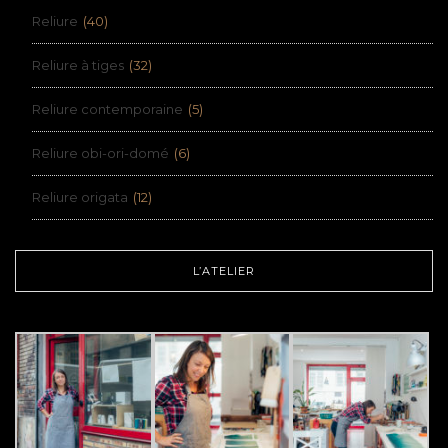
Reliure
(40)
Reliure à tiges
(32)
Reliure contemporaine
(5)
Reliure obi-ori-domé
(6)
Reliure origata
(12)
L’ATELIER