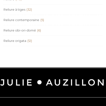
Reliure à tiges
(32)
Reliure contemporaine
(5)
Reliure obi-ori-domé
(6)
Reliure origata
(12)