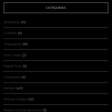
CATÉGORIES
Actualités
(14)
Coffrets
(9)
Graphisme
(18)
Non classé
(2)
Paper Tour
(6)
Papeterie
(6)
Reliure
(40)
Reliure à tiges
(32)
Reliure contemporaine
(5)