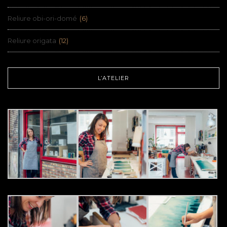
Reliure obi-ori-domé
(6)
Reliure origata
(12)
L’ATELIER